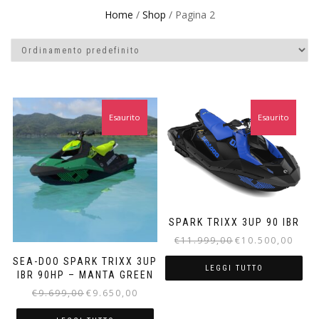
Home
/
Shop
/ Pagina 2
Esaurito
In offerta!
Esaurito
In offerta!
SPARK TRIXX 3UP 90 IBR
Il
Il
€
11.999,00
€
10.500,00
prezzo
prezz
SEA-DOO SPARK TRIXX 3UP
originale
attuale
LEGGI TUTTO
IBR 90HP – MANTA GREEN
era:
è:
Il
Il
€
9.699,00
€
9.650,00
€11.999,00.
€10.500
prezzo
prezzo